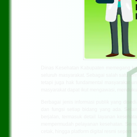
Dinas Kesehatan Kabupaten memegang komit
seluruh masyarakat. Sebagai salah satu le
tetapi juga hak fundamental masyarakat un
masyarakat dapat ikut mengawasi, mendukun
Berbagai jenis informasi publik yang disedi
dan fungsi setiap bidang yang ada. Sela
berjalan, termasuk detail layanan kesehata
mempermudah pelayanan kesehatan. Semua i
cetak, hingga platform digital resmi seperti 