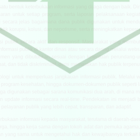
atu bentuk keterbukaan informasi yang dijaga dengan baik. Di
ran untuk setiap program, serta laporan pelaksanaan kegi
ui secara jelas bagaimana dana publik digunakan untuk mendu
ik korupsi, kolusi, dan nepotisme, serta meningkatkan keperca
i publik secara aktif dan responsif. Masyarakat yang memb
formasi publik di kantor dinas atau secara daring melalui web
okumen yang dibutuhkan sesuai dengan ketentuan perundang-
pat, dan tidak diskriminatif, demi memastikan hak publik terpe
ologi untuk memperluas jangkauan informasi publik. Melalui
 program kesehatan, hingga dokumen-dokumen publik seperti la
s juga digunakan sebagai sarana komunikasi dua arah, di mana
 update informasi secara real-time. Pendekatan ini menjadi b
pelayanan publik yang lebih cepat, transparan, dan adaptif.
terbukaan informasi kepada masyarakat, terutama di daerah-dae
arga, hingga kerja sama dengan tokoh adat dan pemuka agama
tan yang sama untuk mengetahui hak dan kewajibannya terkait l