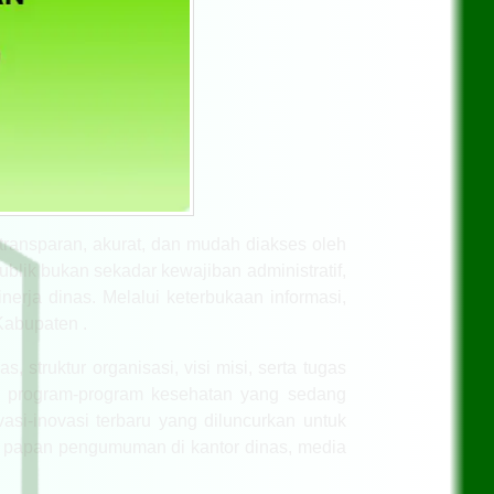
ransparan, akurat, dan mudah diakses oleh
lik bukan sekadar kewajiban administratif,
erja dinas. Melalui keterbukaan informasi,
Kabupaten .
 struktur organisasi, visi misi, serta tugas
ai program-program kesehatan yang sedang
vasi-inovasi terbaru yang diluncurkan untuk
i papan pengumuman di kantor dinas, media