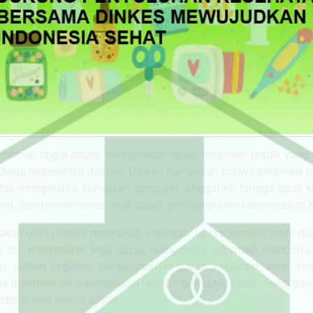
men tinggi dalam memberikan akses informasi publik yang t
mbaga pemerintah daerah, Dinkes menyadari bahwa informasi pub
tuk mengetahui kebijakan, program, anggaran, hingga hasil kin
g, dan berpartisipasi aktif dalam pembangunan kesehatan di 
akan oleh Dinkes mencakup informasi umum tentang profil dinas,
in itu, masyarakat juga dapat mengakses informasi mengen
n, jadwal kegiatan penyuluhan, kegiatan vaksinasi, serta ino
nformasi ini disampaikan melalui berbagai kanal, mulai dar
website dan media sosial.