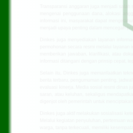
Transparansi anggaran juga menjadi salah s
mengenai penggunaan dana, alokasi angga
informasi ini, masyarakat dapat mengetah
menjadi upaya penting dalam mencegah prakt
Dinkes juga menyediakan layanan informas
permohonan secara resmi melalui layanan in
memberikan jawaban, klarifikasi, atau d
informasi ditangani dengan prinsip cepat, te
Selain itu, Dinkes juga memanfaatkan tekn
berita terbaru, pengumuman penting, jadwal
evaluasi kinerja. Media sosial resmi dina
saran, atau keluhan, sekaligus mendapatkan
digenjot oleh pemerintah untuk menciptakan 
Dinkes juga aktif melakukan sosialisasi ke
Melalui kegiatan penyuluhan, pertemuan w
warga, tanpa terkecuali, memiliki kesempa