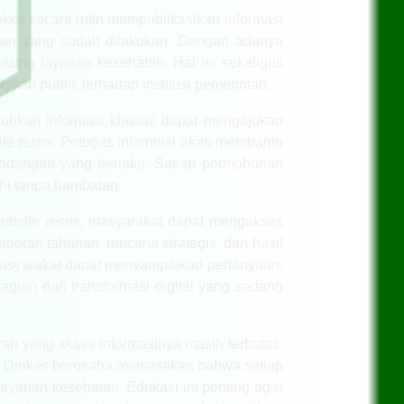
nkes secara rutin mempublikasikan informasi
atan yang sudah dilakukan. Dengan adanya
kung layanan kesehatan. Hal ini sekaligus
yaan publik terhadap institusi pemerintah.
utuhkan informasi khusus dapat mengajukan
site resmi. Petugas informasi akan membantu
undangan yang berlaku. Setiap permohonan
nuhi tanpa hambatan.
 website resmi, masyarakat dapat mengakses
poran tahunan, rencana strategis, dan hasil
 masyarakat dapat menyampaikan pertanyaan,
agian dari transformasi digital yang sedang
rah yang akses informasinya masih terbatas.
, Dinkes berusaha memastikan bahwa setiap
ayanan kesehatan. Edukasi ini penting agar