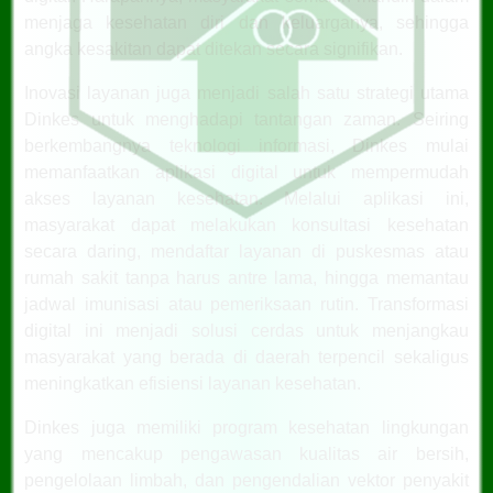
menjaga kesehatan diri dan keluarganya, sehingga
angka kesakitan dapat ditekan secara signifikan.
Inovasi layanan juga menjadi salah satu strategi utama
Dinkes untuk menghadapi tantangan zaman. Seiring
berkembangnya teknologi informasi, Dinkes mulai
memanfaatkan aplikasi digital untuk mempermudah
akses layanan kesehatan. Melalui aplikasi ini,
masyarakat dapat melakukan konsultasi kesehatan
secara daring, mendaftar layanan di puskesmas atau
rumah sakit tanpa harus antre lama, hingga memantau
jadwal imunisasi atau pemeriksaan rutin. Transformasi
digital ini menjadi solusi cerdas untuk menjangkau
masyarakat yang berada di daerah terpencil sekaligus
meningkatkan efisiensi layanan kesehatan.
Dinkes juga memiliki program kesehatan lingkungan
yang mencakup pengawasan kualitas air bersih,
pengelolaan limbah, dan pengendalian vektor penyakit