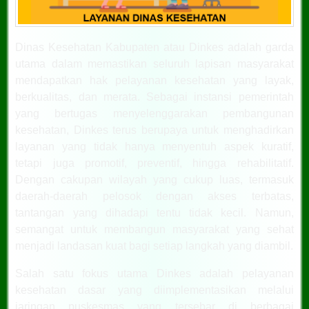
Dinas Kesehatan Kabupaten atau Dinkes adalah garda
utama dalam memastikan seluruh lapisan masyarakat
mendapatkan hak pelayanan kesehatan yang layak,
berkualitas, dan merata. Sebagai instansi pemerintah
yang bertugas menyelenggarakan pembangunan
kesehatan, Dinkes terus berupaya untuk menghadirkan
layanan yang tidak hanya menyentuh aspek kuratif,
tetapi juga promotif, preventif, hingga rehabilitatif.
Dengan cakupan wilayah yang cukup luas, termasuk
daerah-daerah pelosok dengan akses terbatas,
tantangan yang dihadapi tentu tidak kecil. Namun,
semangat untuk membangun masyarakat yang sehat
menjadi landasan kuat bagi setiap langkah yang diambil.
Salah satu fokus utama Dinkes adalah pelayanan
kesehatan dasar yang diimplementasikan melalui
jaringan puskesmas yang tersebar di berbagai