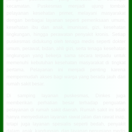
kecamatan. Puskesmas menjadi ujung tombak
pelayanan kesehatan primer, melayani masyarakat
dengan berbagai layanan seperti pemeriksaan umum,
kesehatan ibu dan anak, imunisasi, gizi, kesehatan
lingkungan, hingga perawatan penyakit kronis. Setiap
puskesmas didukung oleh tenaga medis seperti dokter
umum, perawat, bidan, ahli gizi, serta tenaga kesehatan
lingkungan yang bekerja sama secara terpadu untuk
memenuhi kebutuhan kesehatan masyarakat di tingkat
pertama. Pelayanan ini menjadi penting karena
mempermudah akses bagi warga yang berada jauh dari
rumah sakit besar.
Di samping layanan puskesmas, Dinkes juga
memberikan perhatian besar terhadap penguatan
pelayanan di rumah sakit daerah. Rumah sakit ini tidak
hanya menyediakan layanan rawat jalan dan rawat inap,
tetapi juga layanan spesialis seperti bedah, penyakit
dalam, anak, kandungan, dan layanan penunjang medis