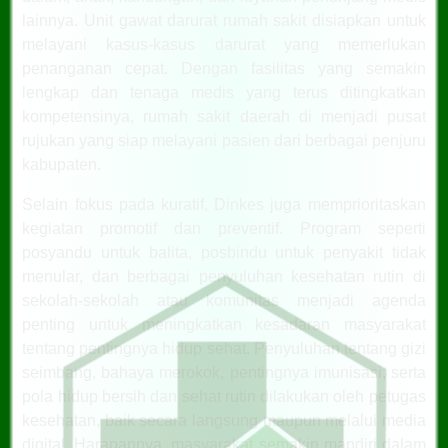
lainnya. Unit gawat darurat rumah sakit disiapkan untuk
melayani kasus-kasus darurat yang memerlukan
penanganan cepat. Dengan fasilitas yang semakin
lengkap dan tenaga medis yang terus ditingkatkan
kompetensinya, rumah sakit daerah di menjadi pusat
rujukan yang siap melayani pasien dari berbagai penjuru
kabupaten.
Selain fokus pada kuratif, Dinkes juga memprioritaskan
kegiatan promotif dan preventif. Program seperti
posyandu untuk balita, posbindu untuk penyakit tidak
menular, dan berbagai penyuluhan kesehatan rutin di
sekolah-sekolah atau komunitas menjadi agenda
penting untuk meningkatkan kesadaran masyarakat
tentang pentingnya hidup sehat. Penyuluhan tentang gizi
seimbang, bahaya merokok, pentingnya imunisasi, serta
pola hidup bersih dan sehat rutin dilakukan oleh petugas
kesehatan, baik secara langsung maupun melalui media
digital. Harapannya, masyarakat semakin mandiri dalam