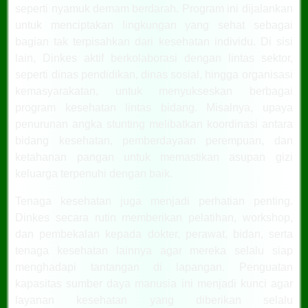
seperti nyamuk demam berdarah. Program ini dijalankan
untuk menciptakan lingkungan yang sehat sebagai
bagian tak terpisahkan dari kesehatan individu. Di sisi
lain, Dinkes aktif berkolaborasi dengan lintas sektor,
seperti dinas pendidikan, dinas sosial, hingga organisasi
kemasyarakatan, untuk menyukseskan berbagai
program kesehatan lintas bidang. Misalnya, upaya
penurunan angka stunting melibatkan koordinasi antara
bidang kesehatan, pemberdayaan perempuan, dan
ketahanan pangan untuk memastikan asupan gizi
keluarga terpenuhi dengan baik.
Tenaga kesehatan juga menjadi perhatian penting.
Dinkes secara rutin memberikan pelatihan, workshop,
dan pembekalan kepada dokter, perawat, bidan, serta
tenaga kesehatan lainnya agar mereka selalu siap
menghadapi tantangan di lapangan. Penguatan
kapasitas sumber daya manusia ini menjadi kunci agar
layanan kesehatan yang diberikan selalu