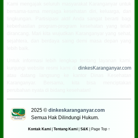
Kami mengajak seluruh masyarakat Karanganyar untuk
bersama-sama menjaga kesehatan diri, keluarga, dan
lingkungan. Partisipasi aktif Anda sangat berarti bagi
keberhasilan program-program kesehatan yang telah
dirancang. Mari kita wujudkan Karanganyar yang sehat,
sejahtera, dan berdaya saing demi masa depan yang
lebih baik.
Untuk informasi lebih lengkap tentang layanan kami,
kunjungi website resmi kami di
dinkesKaranganyar.com
atau datang langsung ke kantor Dinas Kesehatan
Karanganyar. Bersama, kita bisa menciptakan
perubahan nyata di bidang kesehatan!
2025 ©
dinkeskaranganyar.com
Semua Hak Dilindungi Hukum.
Kontak Kami
|
Tentang Kami
|
S&K
|
Page Top ↑