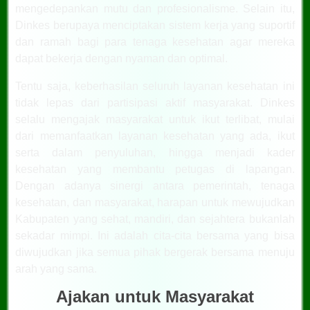
mengedepankan mutu dan profesionalisme. Selain itu,
Dinkes berupaya menciptakan sistem kerja yang suportif
dan ramah bagi para tenaga kesehatan agar mereka
dapat bekerja dengan nyaman dan optimal.
Tentu saja, keberhasilan seluruh layanan kesehatan ini
tidak lepas dari partisipasi aktif masyarakat. Dinkes
selalu mengajak masyarakat untuk ikut terlibat, mulai
dari memanfaatkan layanan kesehatan yang ada, ikut
serta dalam penyuluhan, hingga menjadi kader
kesehatan yang membantu petugas di lapangan.
Dengan adanya sinergi antara pemerintah, tenaga
kesehatan, dan masyarakat, harapan untuk mewujudkan
Kabupaten yang sehat, mandiri, dan sejahtera bukanlah
sekadar mimpi. Ini adalah cita-cita bersama yang bisa
diwujudkan jika semua pihak bergerak bersama menuju
arah yang sama.
Ajakan untuk Masyarakat